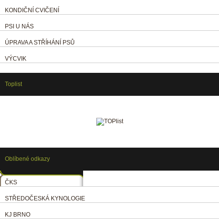
KONDIČNÍ CVIČENÍ
PSI U NÁS
ÚPRAVA A STŘÍHÁNÍ PSŮ
VÝCVIK
Toplist
Oblíbené odkazy
ČKS
STŘEDOČESKÁ KYNOLOGIE
KJ BRNO