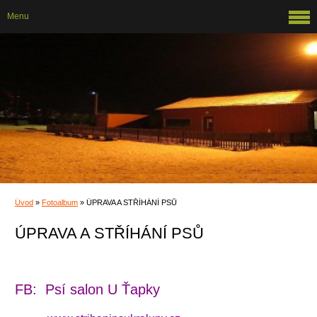
Menu
Úvod
»
Fotoalbum
»
ÚPRAVA A STŘÍHÁNÍ PSŮ
ÚPRAVA A STŘÍHÁNÍ PSŮ
FB: Psí salon U Ťapky