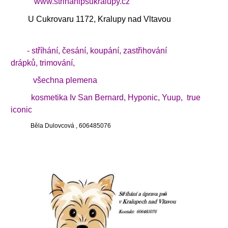
www.strihanipsukralupy.cz
U Cukrovaru 1172, Kralupy nad Vltavou
- stříhání, česání, koupání, zastřihování
drápků,
trimování,
všechna plemena
kosmetika Iv San Bernard, Hyponic, Yuup,
true
iconic
Běla Dulovcová , 606485076