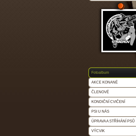
Fotoalbum
AKCE KONANÉ
ČLENOVÉ
KONDIČNÍ CVIČENÍ
PSI U NÁS
ÚPRAVA A STŘÍHÁNÍ PSŮ
VÝCVIK