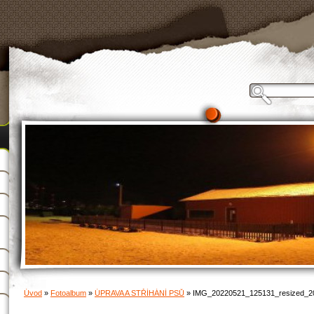
Úvod
»
Fotoalbum
»
ÚPRAVA A STŘÍHÁNÍ PSŮ
»
IMG_20220521_125131_resized_2