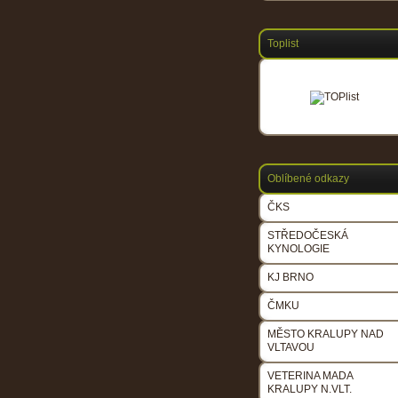
Toplist
Oblíbené odkazy
ČKS
STŘEDOČESKÁ
KYNOLOGIE
KJ BRNO
ČMKU
MĚSTO KRALUPY NAD
VLTAVOU
VETERINA MADA
KRALUPY N.VLT.