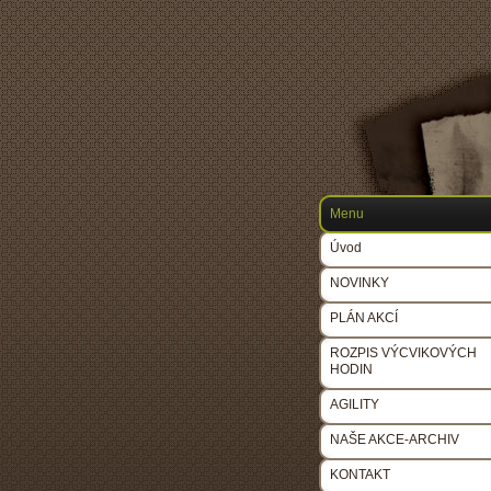
Menu
Úvod
NOVINKY
PLÁN AKCÍ
ROZPIS VÝCVIKOVÝCH
HODIN
AGILITY
NAŠE AKCE-ARCHIV
KONTAKT