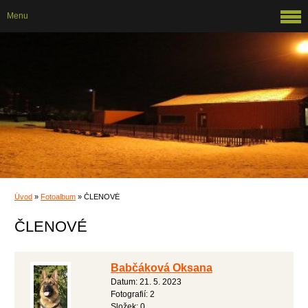
Menu
Úvod
»
Fotoalbum
»
ČLENOVÉ
ČLENOVÉ
Babčáková Oksana
Datum:
21. 5. 2023
Fotografií:
2
Složek:
0