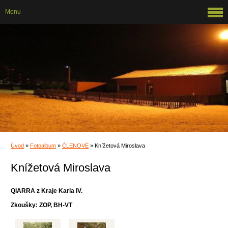
Menu
Úvod
»
Fotoalbum
»
ČLENOVÉ
»
Knížetová Miroslava
Knížetová Miroslava
QIARRA z Kraje Karla IV.
Zkoušky: ZOP, BH-VT