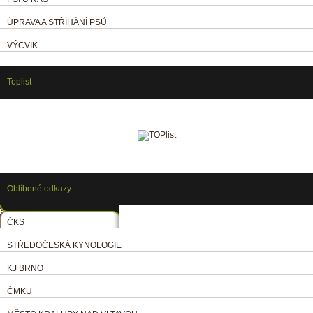
ÚPRAVA A STŘÍHÁNÍ PSŮ
VÝCVIK
Toplist
Oblíbené odkazy
ČKS
STŘEDOČESKÁ KYNOLOGIE
KJ BRNO
ČMKU