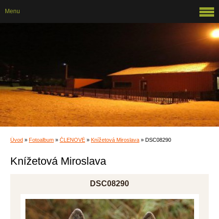
Menu
Úvod
»
Fotoalbum
»
ČLENOVÉ
»
Knížetová Miroslava
»
DSC08290
Knížetová Miroslava
DSC08290