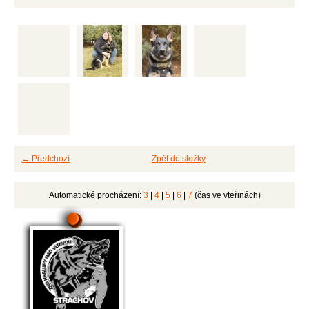
← Předchozí
Zpět do složky
Automatické procházení:
3
|
4
|
5
|
6
|
7
(čas ve vteřinách)