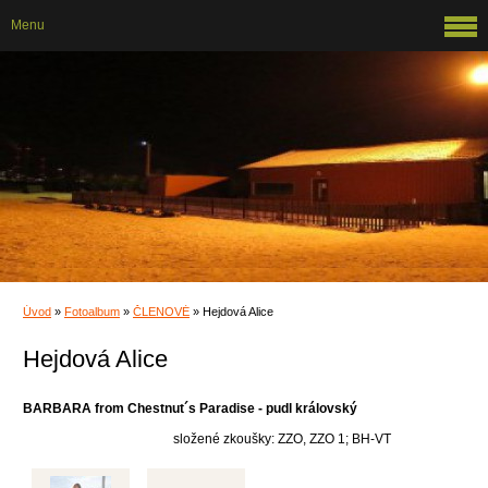
Menu
Úvod
»
Fotoalbum
»
ČLENOVÉ
»
Hejdová Alice
Hejdová Alice
BARBARA from Chestnut´s Paradise - pudl královský
složené zkoušky: ZZO, ZZO 1; BH-VT