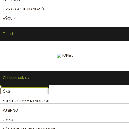
ÚPRAVA A STŘÍHÁNÍ PSŮ
VÝCVIK
Toplist
Oblíbené odkazy
ČKS
STŘEDOČESKÁ KYNOLOGIE
KJ BRNO
ČMKU