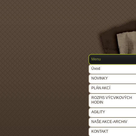
Menu
Úvod
NOVINKY
PLÁN AKCÍ
ROZPIS VÝCVIKOVÝCH
HODIN
AGILITY
NAŠE AKCE-ARCHIV
KONTAKT