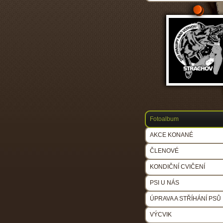
Fotoalbum
AKCE KONANÉ
ČLENOVÉ
KONDIČNÍ CVIČENÍ
PSI U NÁS
ÚPRAVA A STŘÍHÁNÍ PSŮ
VÝCVIK