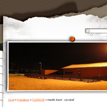
Úvod
»
Fotoalbum
»
ČLENOVÉ
»
Haněk Karel - výcvikář