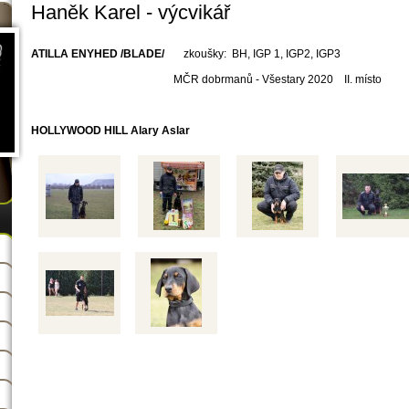
Haněk Karel - výcvikář
ATILLA ENYHED /BLADE/
zkoušky: BH, IGP 1, IGP2, IGP3
MČR dobrmanů - Všestary 2020 II. místo
HOLLYWOOD HILL Alary Aslar