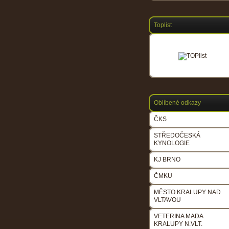
Toplist
Oblíbené odkazy
ČKS
STŘEDOČESKÁ
KYNOLOGIE
KJ BRNO
ČMKU
MĚSTO KRALUPY NAD
VLTAVOU
VETERINA MADA
KRALUPY N.VLT.