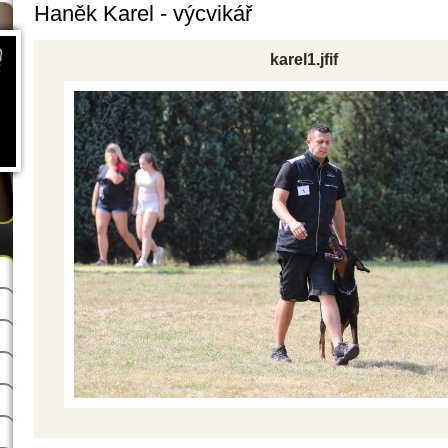
Haněk Karel - výcvikář
karel1.jfif