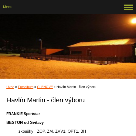
Menu
Úvod
»
Fotoalbum
»
ČLENOVÉ
»
Havlín Martin - člen výboru
Havlín Martin - člen výboru
FRANKIE Sportstar
BESTON od Svitavy
zkoušky: ZOP, ZM, ZVV1, OPT1, BH