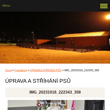
Menu
Úvod
»
Fotoalbum
»
ÚPRAVA A STŘÍHÁNÍ PSŮ
»
IMG_20231016_222343_358
ÚPRAVA A STŘÍHÁNÍ PSŮ
IMG_20231016_222343_358