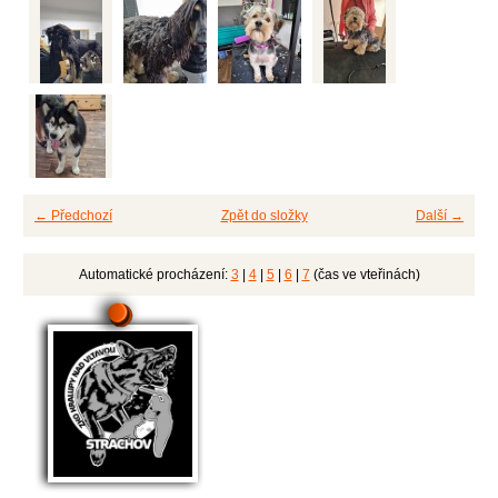
← Předchozí
Zpět do složky
Další →
Automatické procházení:
3
|
4
|
5
|
6
|
7
(čas ve vteřinách)