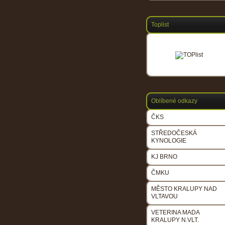
Toplist
Oblíbené odkazy
ČKS
STŘEDOČESKÁ
KYNOLOGIE
KJ BRNO
ČMKU
MĚSTO KRALUPY NAD
VLTAVOU
VETERINA MADA
KRALUPY N.VLT.