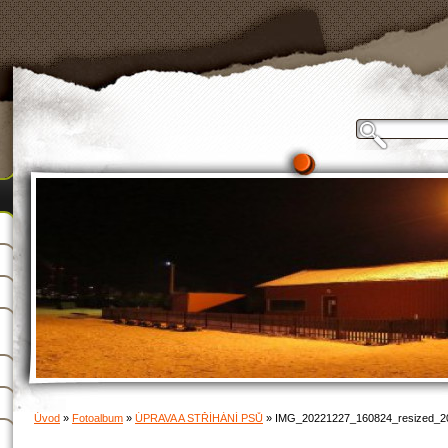
Úvod
»
Fotoalbum
»
ÚPRAVA A STŘÍHÁNÍ PSŮ
»
IMG_20221227_160824_resized_2