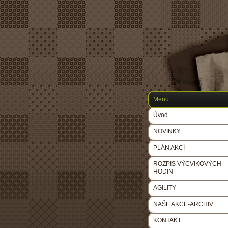
Menu
Úvod
NOVINKY
PLÁN AKCÍ
ROZPIS VÝCVIKOVÝCH
HODIN
AGILITY
NAŠE AKCE-ARCHIV
KONTAKT