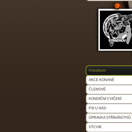
Fotoalbum
AKCE KONANÉ
ČLENOVÉ
KONDIČNÍ CVIČENÍ
PSI U NÁS
ÚPRAVA A STŘÍHÁNÍ PSŮ
VÝCVIK