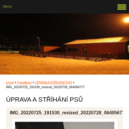
Menu
Úvod
»
Fotoalbum
»
ÚPRAVA A STŘÍHÁNÍ PSŮ
»
IMG_20220725_191530_resized_20220728_064056777
ÚPRAVA A STŘÍHÁNÍ PSŮ
IMG_20220725_191530_resized_20220728_064056777