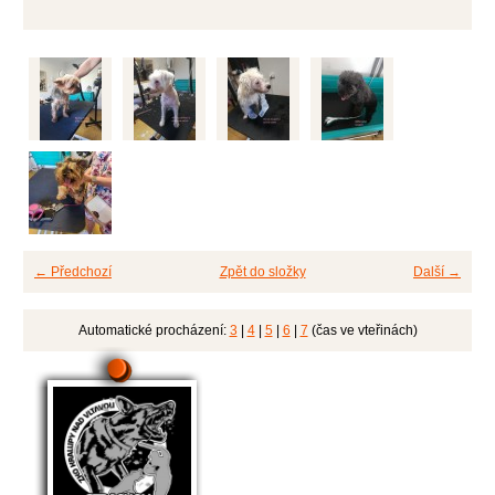
← Předchozí
Zpět do složky
Další →
Automatické procházení:
3
|
4
|
5
|
6
|
7
(čas ve vteřinách)