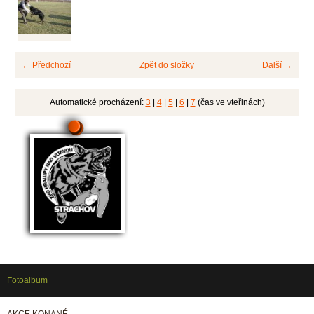
← Předchozí
Zpět do složky
Další →
Automatické procházení:
3
|
4
|
5
|
6
|
7
(čas ve vteřinách)
Fotoalbum
AKCE KONANÉ