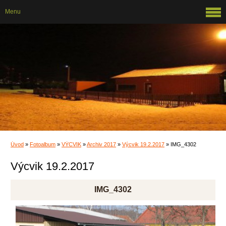
Menu
Úvod
»
Fotoalbum
»
VÝCVIK
»
Archiv 2017
»
Výcvik 19.2.2017
»
IMG_4302
Výcvik 19.2.2017
IMG_4302