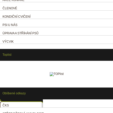
ČLENOVÉ
KONDIČNÍ CVIČENÍ
PSI U NÁS
ÚPRAVA A STŘÍHÁNÍ PSŮ
VÝCVIK
Toplist
Oblíbené odkazy
ČKS