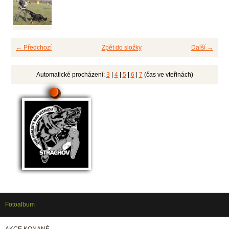
← Předchozí
Zpět do složky
Další →
Automatické procházení:
3
|
4
|
5
|
6
|
7
(čas ve vteřinách)
Fotoalbum
AKCE KONANÉ