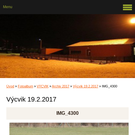
Menu
Úvod
»
Fotoalbum
»
VÝCVIK
»
Archiv 2017
»
Výcvik 19.2.2017
»
IMG_4300
Výcvik 19.2.2017
IMG_4300