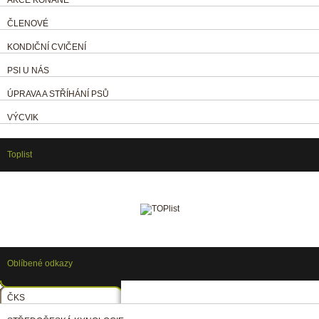
ČLENOVÉ
KONDIČNÍ CVIČENÍ
PSI U NÁS
ÚPRAVA A STŘÍHÁNÍ PSŮ
VÝCVIK
Toplist
Oblíbené odkazy
ČKS