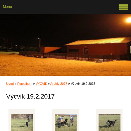
Menu
Úvod
»
Fotoalbum
»
VÝCVIK
»
Archiv 2017
»
Výcvik 19.2.2017
Výcvik 19.2.2017