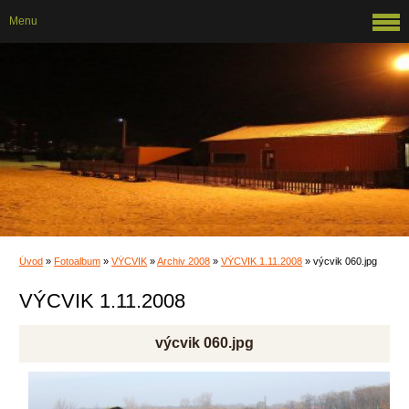
Menu
Úvod
»
Fotoalbum
»
VÝCVIK
»
Archiv 2008
»
VÝCVIK 1.11.2008
»
výcvik 060.jpg
VÝCVIK 1.11.2008
výcvik 060.jpg