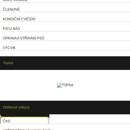
ČLENOVÉ
KONDIČNÍ CVIČENÍ
PSI U NÁS
ÚPRAVA A STŘÍHÁNÍ PSŮ
VÝCVIK
Toplist
Oblíbené odkazy
ČKS