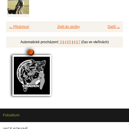
← Předchozí
Zpět do složky
Další →
Automatické procházení:
3
|
4
|
5
|
6
|
7
(čas ve vteřinách)
Fotoalbum
AKCE KONANÉ