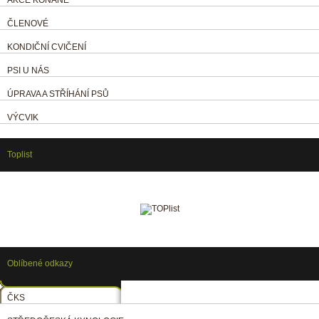
ČLENOVÉ
KONDIČNÍ CVIČENÍ
PSI U NÁS
ÚPRAVA A STŘÍHÁNÍ PSŮ
VÝCVIK
Toplist
Oblíbené odkazy
ČKS