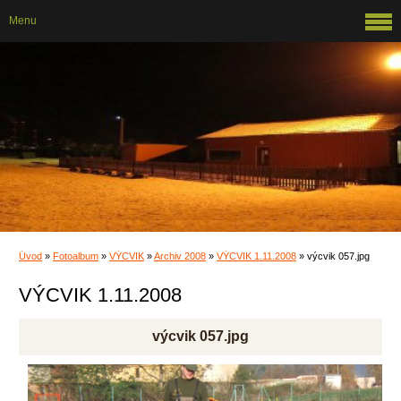
Menu
Úvod
»
Fotoalbum
»
VÝCVIK
»
Archiv 2008
»
VÝCVIK 1.11.2008
»
výcvik 057.jpg
VÝCVIK 1.11.2008
výcvik 057.jpg