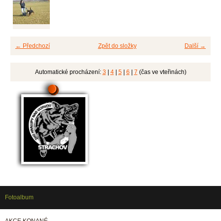
← Předchozí
Zpět do složky
Další →
Automatické procházení:
3
|
4
|
5
|
6
|
7
(čas ve vteřinách)
Fotoalbum
AKCE KONANÉ