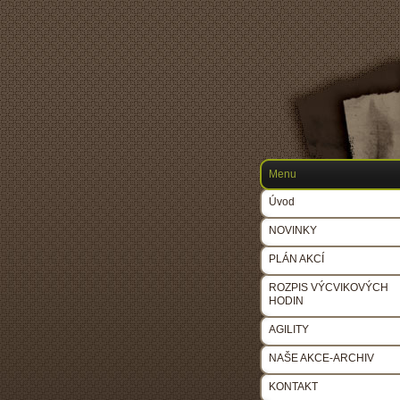
Menu
Úvod
NOVINKY
PLÁN AKCÍ
ROZPIS VÝCVIKOVÝCH
HODIN
AGILITY
NAŠE AKCE-ARCHIV
KONTAKT