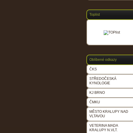
Toplist
Oblíbené odkazy
ČKS
STŘEDOČESKÁ
KYNOLOGIE
KJ BRNO
ČMKU
MĚSTO KRALUPY NAD
VLTAVOU
VETERINA MADA
KRALUPY N.VLT.