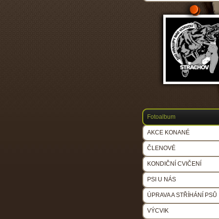
Fotoalbum
AKCE KONANÉ
ČLENOVÉ
KONDIČNÍ CVIČENÍ
PSI U NÁS
ÚPRAVA A STŘÍHÁNÍ PSŮ
VÝCVIK