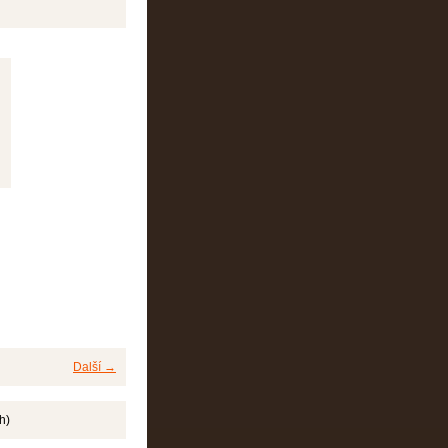
Další →
h)