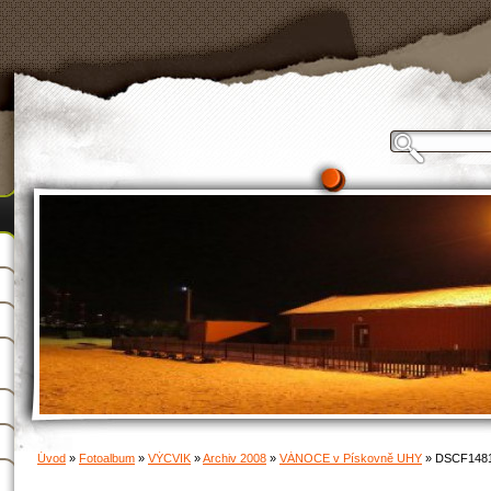
Úvod
»
Fotoalbum
»
VÝCVIK
»
Archiv 2008
»
VÁNOCE v Pískovně UHY
»
DSCF148