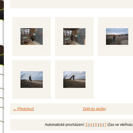
← Předchozí
Zpět do složky
Automatické procházení:
3
|
4
|
5
|
6
|
7
(čas ve vteřinác