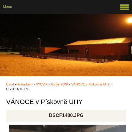
Menu
Úvod
»
Fotoalbum
»
VÝCVIK
»
Archiv 2008
»
VÁNOCE v Pískovně UHY
»
DSCF1480.JPG
VÁNOCE v Pískovně UHY
DSCF1480.JPG