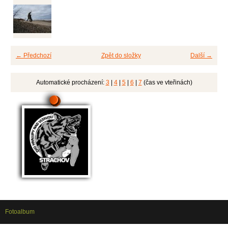
← Předchozí
Zpět do složky
Další →
Automatické procházení:
3
|
4
|
5
|
6
|
7
(čas ve vteřinách)
Fotoalbum