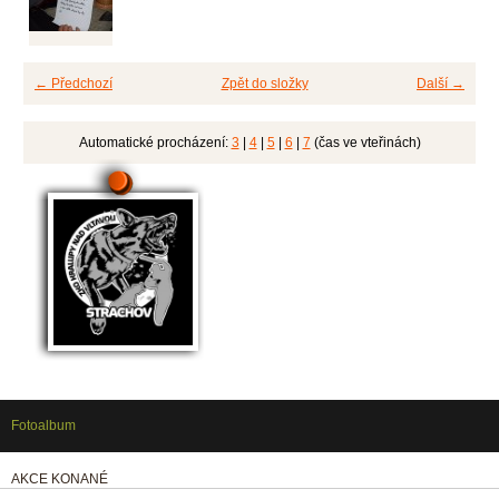
← Předchozí
Zpět do složky
Další →
Automatické procházení:
3
|
4
|
5
|
6
|
7
(čas ve vteřinách)
Fotoalbum
AKCE KONANÉ