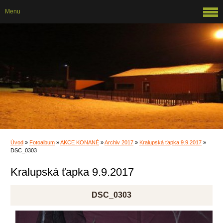
Menu
Úvod
»
Fotoalbum
»
AKCE KONANÉ
»
Archiv 2017
»
Kralupská ťapka 9.9.2017
»
DSC_0303
Kralupská ťapka 9.9.2017
DSC_0303