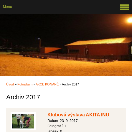
Menu
Úvod
»
Fotoalbum
»
AKCE KONANÉ
»
Archiv 2017
Archiv 2017
Klubová výstava AKITA INU
Datum:
23. 9. 2017
Fotografií:
1
Složek:
0