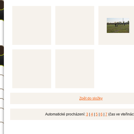
Zpět do složky
Automatické procházení:
3
|
4
|
5
|
6
|
7
(čas ve vteřinác