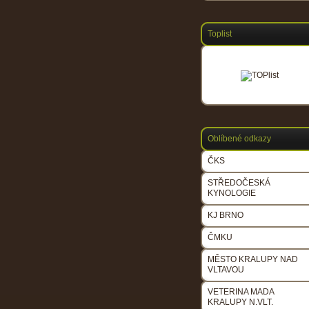
Toplist
Oblíbené odkazy
ČKS
STŘEDOČESKÁ
KYNOLOGIE
KJ BRNO
ČMKU
MĚSTO KRALUPY NAD
VLTAVOU
VETERINA MADA
KRALUPY N.VLT.