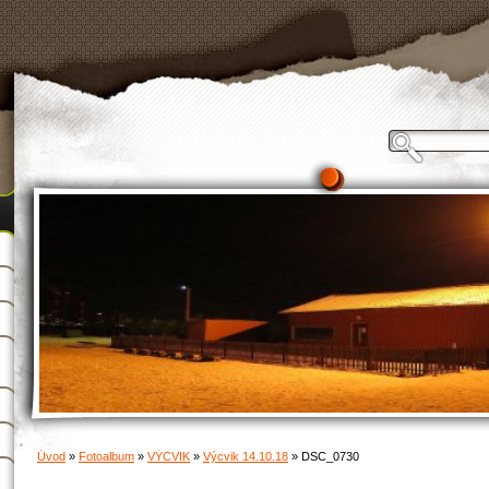
Úvod
»
Fotoalbum
»
VÝCVIK
»
Výcvik 14.10.18
»
DSC_0730