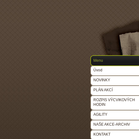
Menu
Úvod
NOVINKY
PLÁN AKCÍ
ROZPIS VÝCVIKOVÝCH
HODIN
AGILITY
NAŠE AKCE-ARCHIV
KONTAKT