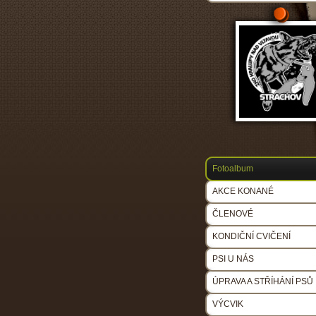
Fotoalbum
AKCE KONANÉ
ČLENOVÉ
KONDIČNÍ CVIČENÍ
PSI U NÁS
ÚPRAVA A STŘÍHÁNÍ PSŮ
VÝCVIK