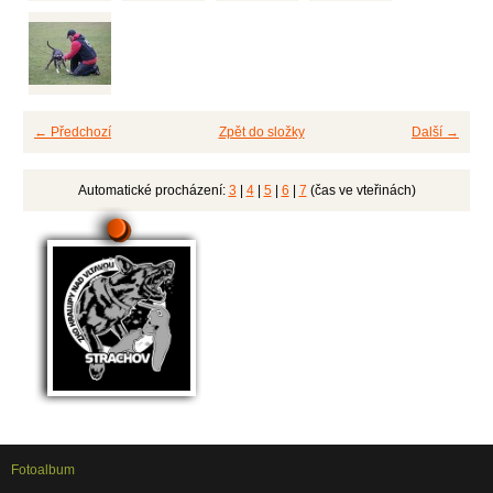
← Předchozí
Zpět do složky
Další →
Automatické procházení:
3
|
4
|
5
|
6
|
7
(čas ve vteřinách)
Fotoalbum