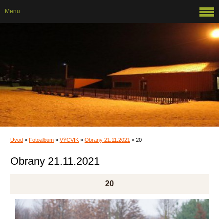
Menu
Úvod
»
Fotoalbum
»
VÝCVIK
»
Obrany 21.11.2021
»
20
Obrany 21.11.2021
20