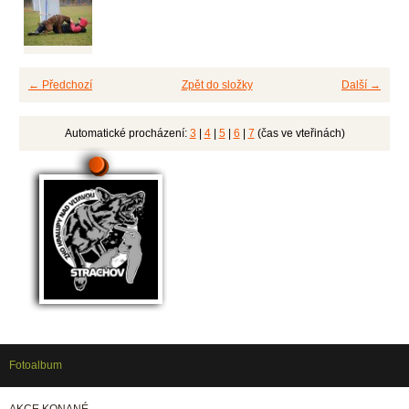
← Předchozí
Zpět do složky
Další →
Automatické procházení:
3
|
4
|
5
|
6
|
7
(čas ve vteřinách)
Fotoalbum
AKCE KONANÉ