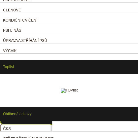
ČLENOVÉ
KONDIČNÍ CVIČENÍ
PSI U NÁS
ÚPRAVA A STŘÍHÁNÍ PSŮ
VÝCVIK
Toplist
Oblíbené odkazy
ČKS