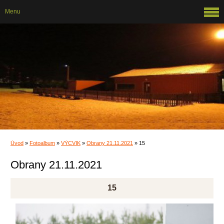
Menu
Úvod
»
Fotoalbum
»
VÝCVIK
»
Obrany 21.11.2021
»
15
Obrany 21.11.2021
15