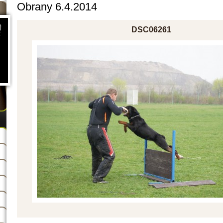
Obrany 6.4.2014
DSC06261