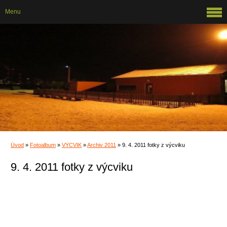
Menu
Úvod
»
Fotoalbum
»
VÝCVIK
»
Archiv 2011
»
9. 4. 2011 fotky z výcviku
9. 4. 2011 fotky z výcviku