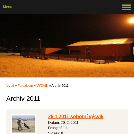
Menu
Úvod
»
Fotoalbum
»
VÝCVIK
»
Archiv 2011
Archiv 2011
29.1.2011 sobotní výcvik
Datum:
20. 2. 2011
Fotografií:
1
Složek:
0