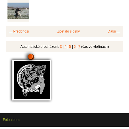
← Předchozí
Zpět do složky
Další →
Automatické procházení:
3
|
4
|
5
|
6
|
7
(čas ve vteřinách)
Fotoalbum