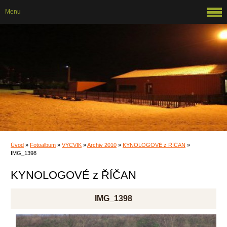
Menu
Úvod
»
Fotoalbum
»
VÝCVIK
»
Archiv 2010
»
KYNOLOGOVÉ z ŘÍČAN
»
IMG_1398
KYNOLOGOVÉ z ŘÍČAN
IMG_1398