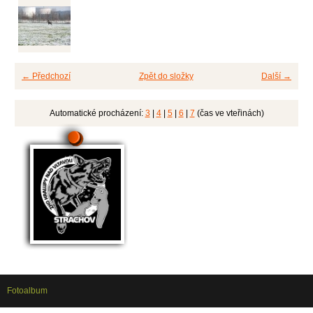
← Předchozí
Zpět do složky
Další →
Automatické procházení:
3
|
4
|
5
|
6
|
7
(čas ve vteřinách)
Fotoalbum