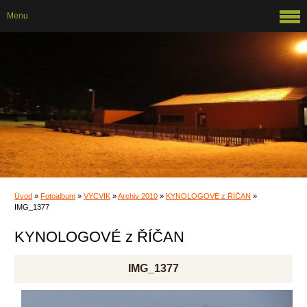
Menu
Úvod
»
Fotoalbum
»
VÝCVIK
»
Archiv 2010
»
KYNOLOGOVÉ z ŘÍČAN
»
IMG_1377
KYNOLOGOVÉ z ŘÍČAN
IMG_1377