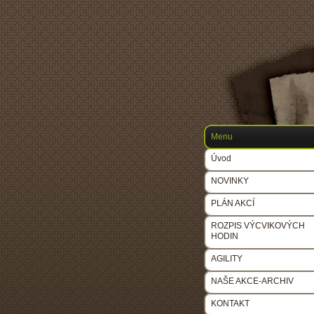
Menu
Úvod
NOVINKY
PLÁN AKCÍ
ROZPIS VÝCVIKOVÝCH
HODIN
AGILITY
NAŠE AKCE-ARCHIV
KONTAKT