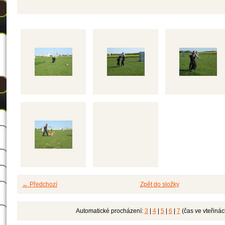
← Předchozí
Zpět do složky
Automatické procházení:
3
|
4
|
5
|
6
|
7
(čas ve vteřinác