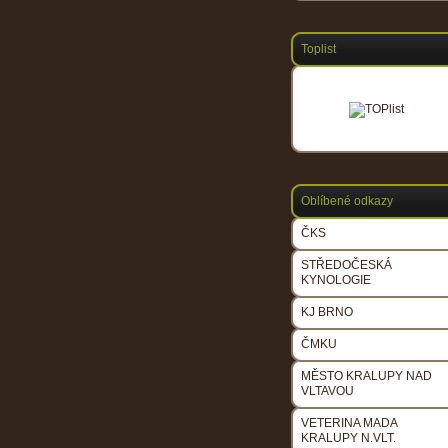
Toplist
Oblíbené odkazy
ČKS
STŘEDOČESKÁ
KYNOLOGIE
KJ BRNO
ČMKU
MĚSTO KRALUPY NAD
VLTAVOU
VETERINA MADA
KRALUPY N.VLT.