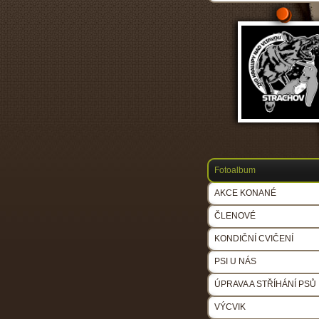
Fotoalbum
AKCE KONANÉ
ČLENOVÉ
KONDIČNÍ CVIČENÍ
PSI U NÁS
ÚPRAVA A STŘÍHÁNÍ PSŮ
VÝCVIK