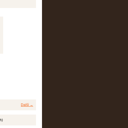
Další →
h)