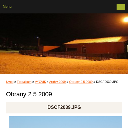
Menu
Úvod
»
Fotoalbum
»
VÝCVIK
»
Archiv 2009
»
Obrany 2.5.2009
»
DSCF2039.JPG
Obrany 2.5.2009
DSCF2039.JPG