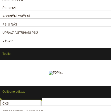
ČLENOVÉ
KONDIČNÍ CVIČENÍ
PSI U NÁS
ÚPRAVA A STŘÍHÁNÍ PSŮ
VÝCVIK
Toplist
Oblíbené odkazy
ČKS