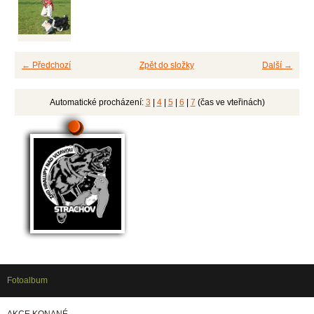
← Předchozí
Zpět do složky
Další →
Automatické procházení:
3
|
4
|
5
|
6
|
7
(čas ve vteřinách)
Fotoalbum
AKCE KONANÉ