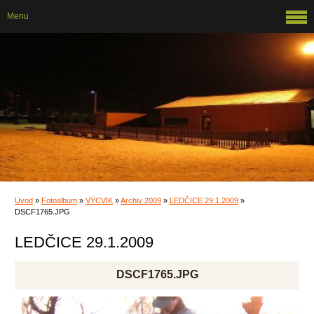
Menu
Úvod
»
Fotoalbum
»
VÝCVIK
»
Archiv 2009
»
LEDČICE 29.1.2009
»
DSCF1765.JPG
LEDČICE 29.1.2009
DSCF1765.JPG