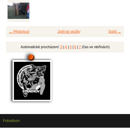
← Předchozí
Zpět do složky
Další →
Automatické procházení:
3
|
4
|
5
|
6
|
7
(čas ve vteřinách)
Fotoalbum