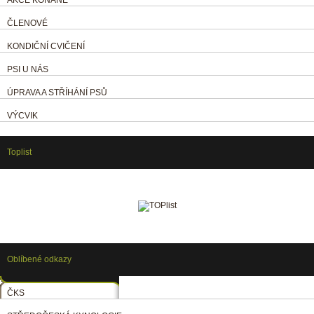
ČLENOVÉ
KONDIČNÍ CVIČENÍ
PSI U NÁS
ÚPRAVA A STŘÍHÁNÍ PSŮ
VÝCVIK
Toplist
Oblíbené odkazy
ČKS