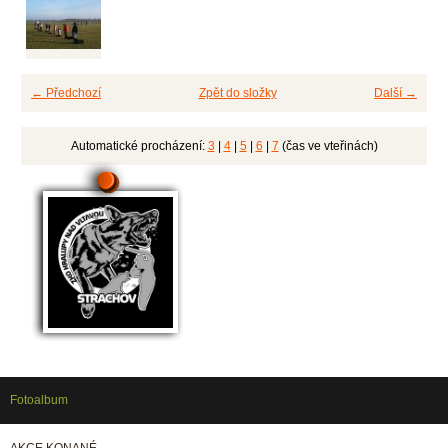
← Předchozí
Zpět do složky
Další →
Automatické procházení:
3
|
4
|
5
|
6
|
7
(čas ve vteřinách)
Fotoalbum
AKCE KONANÉ