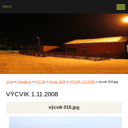
Menu
Úvod
»
Fotoalbum
»
VÝCVIK
»
Archiv 2008
»
VÝCVIK 1.11.2008
»
výcvik 016.jpg
VÝCVIK 1.11.2008
výcvik 016.jpg