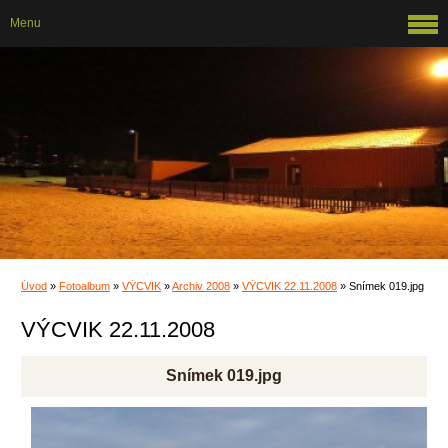
Menu
Úvod
»
Fotoalbum
»
VÝCVIK
»
Archiv 2008
»
VÝCVIK 22.11.2008
»
Snímek 019.jpg
VÝCVIK 22.11.2008
Snímek 019.jpg