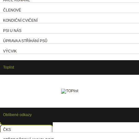
ČLENOVÉ
KONDIČNÍ CVIČENÍ
PSI U NÁS
ÚPRAVA A STŘÍHÁNÍ PSŮ
VÝCVIK
Toplist
Oblíbené odkazy
ČKS