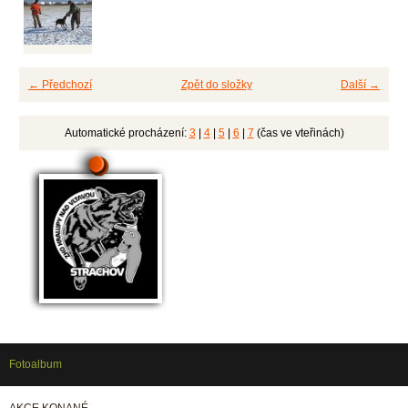
← Předchozí
Zpět do složky
Další →
Automatické procházení:
3
|
4
|
5
|
6
|
7
(čas ve vteřinách)
Fotoalbum
AKCE KONANÉ