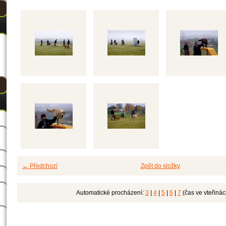
← Předchozí
Zpět do složky
Automatické procházení:
3
|
4
|
5
|
6
|
7
(čas ve vteřinác