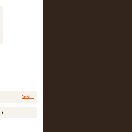
Další →
h)