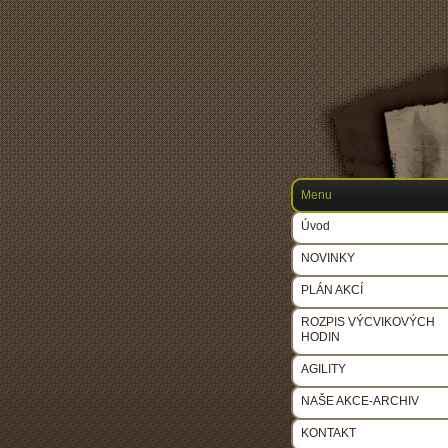
Menu
Úvod
NOVINKY
PLÁN AKCÍ
ROZPIS VÝCVIKOVÝCH
HODIN
AGILITY
NAŠE AKCE-ARCHIV
KONTAKT