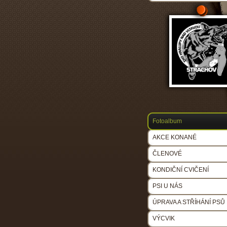
Fotoalbum
AKCE KONANÉ
ČLENOVÉ
KONDIČNÍ CVIČENÍ
PSI U NÁS
ÚPRAVA A STŘÍHÁNÍ PSŮ
VÝCVIK