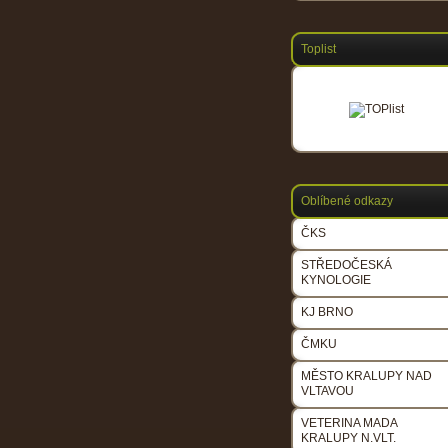
Toplist
Oblíbené odkazy
ČKS
STŘEDOČESKÁ
KYNOLOGIE
KJ BRNO
ČMKU
MĚSTO KRALUPY NAD
VLTAVOU
VETERINA MADA
KRALUPY N.VLT.