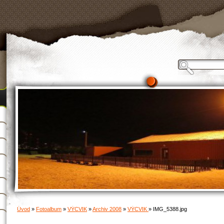
Úvod
»
Fotoalbum
»
VÝCVIK
»
Archiv 2008
»
VÝCVIK
»
IMG_5388.jpg