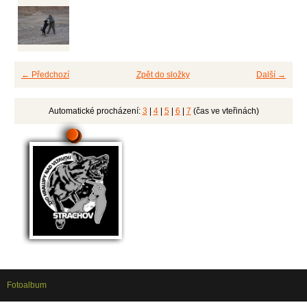
← Předchozí
Zpět do složky
Další →
Automatické procházení:
3
|
4
|
5
|
6
|
7
(čas ve vteřinách)
Fotoalbum