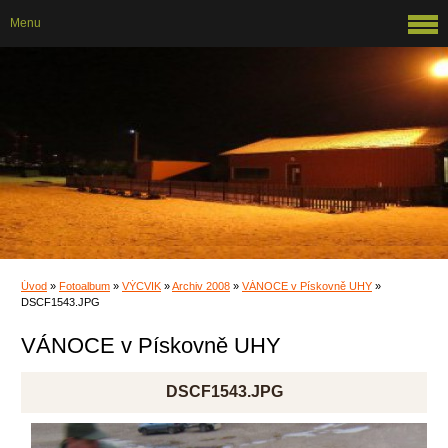
Menu
Úvod
»
Fotoalbum
»
VÝCVIK
»
Archiv 2008
»
VÁNOCE v Pískovně UHY
»
DSCF1543.JPG
VÁNOCE v Pískovně UHY
DSCF1543.JPG