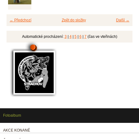
← Předchozí
Zpět do složky
Další →
Automatické procházení:
3
|
4
|
5
|
6
|
7
(čas ve vteřinách)
Fotoalbum
AKCE KONANÉ