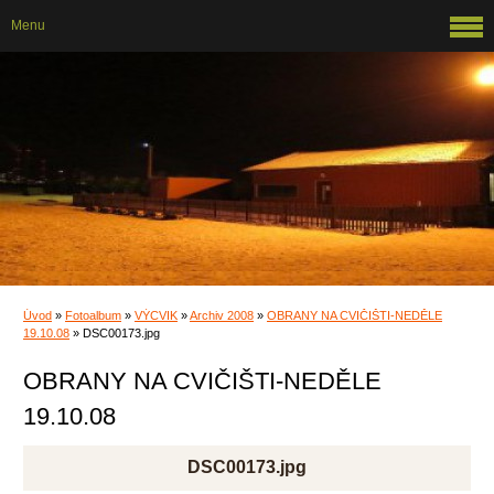
Menu
Úvod
»
Fotoalbum
»
VÝCVIK
»
Archiv 2008
»
OBRANY NA CVIČIŠTI-NEDĚLE
19.10.08
»
DSC00173.jpg
OBRANY NA CVIČIŠTI-NEDĚLE
19.10.08
DSC00173.jpg