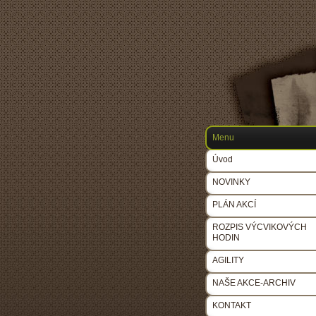
Menu
Úvod
NOVINKY
PLÁN AKCÍ
ROZPIS VÝCVIKOVÝCH
HODIN
AGILITY
NAŠE AKCE-ARCHIV
KONTAKT