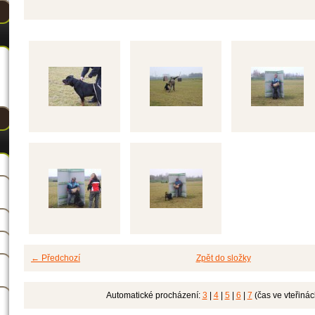
← Předchozí
Zpět do složky
Automatické procházení:
3
|
4
|
5
|
6
|
7
(čas ve vteřinác