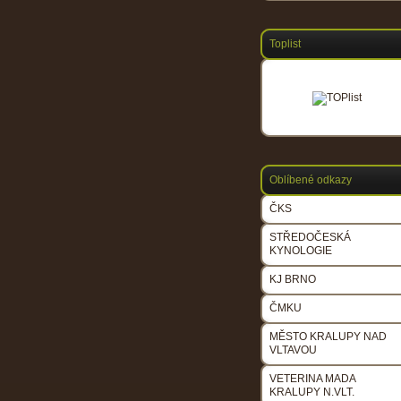
Toplist
Oblíbené odkazy
ČKS
STŘEDOČESKÁ
KYNOLOGIE
KJ BRNO
ČMKU
MĚSTO KRALUPY NAD
VLTAVOU
VETERINA MADA
KRALUPY N.VLT.