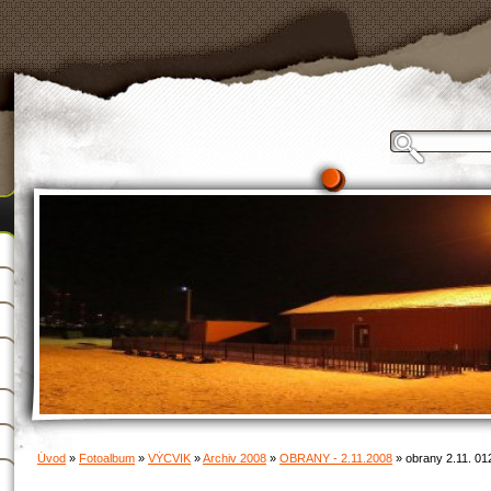
Úvod
»
Fotoalbum
»
VÝCVIK
»
Archiv 2008
»
OBRANY - 2.11.2008
»
obrany 2.11. 01