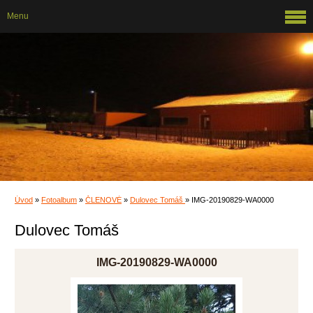
Menu
Úvod
»
Fotoalbum
»
ČLENOVÉ
»
Dulovec Tomáš
»
IMG-20190829-WA0000
Dulovec Tomáš
IMG-20190829-WA0000