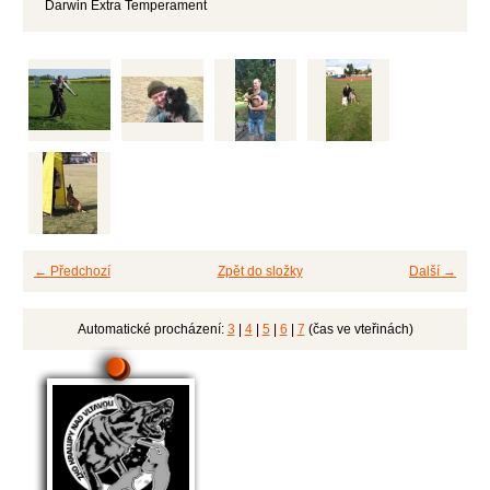
Darwin Extra Temperament
← Předchozí
Zpět do složky
Další →
Automatické procházení:
3
|
4
|
5
|
6
|
7
(čas ve vteřinách)