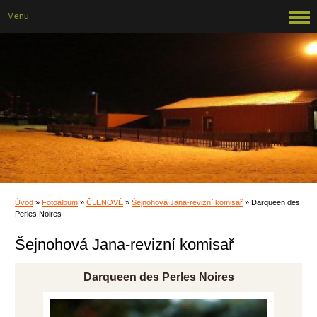
Menu
Úvod
»
Fotoalbum
»
ČLENOVÉ
»
Šejnohová Jana-revizní komisař
»
Darqueen des
Perles Noires
Šejnohová Jana-revizní komisař
Darqueen des Perles Noires