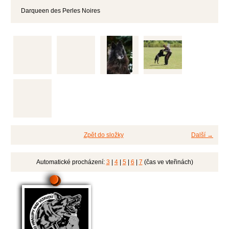
Darqueen des Perles Noires
Zpět do složky
Další →
Automatické procházení:
3
|
4
|
5
|
6
|
7
(čas ve vteřinách)