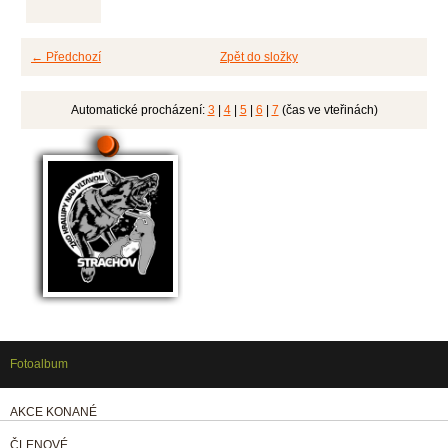
← Předchozí
Zpět do složky
Automatické procházení:
3
|
4
|
5
|
6
|
7
(čas ve vteřinách)
Fotoalbum
AKCE KONANÉ
ČLENOVÉ