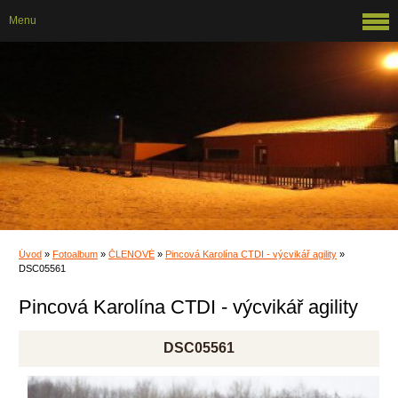
Menu
Úvod
»
Fotoalbum
»
ČLENOVÉ
»
Pincová Karolína CTDI - výcvikář agility
»
DSC05561
Pincová Karolína CTDI - výcvikář agility
DSC05561