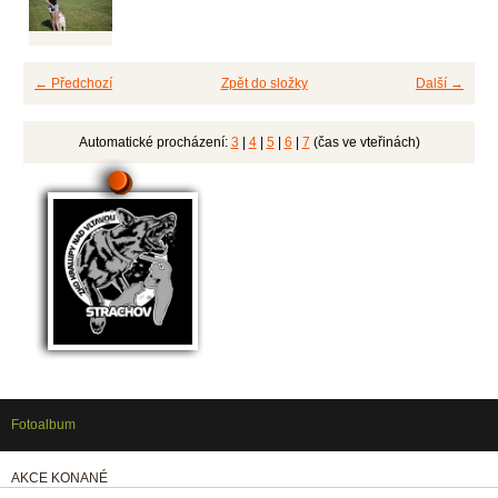
← Předchozí
Zpět do složky
Další →
Automatické procházení:
3
|
4
|
5
|
6
|
7
(čas ve vteřinách)
Fotoalbum
AKCE KONANÉ