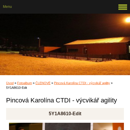
Menu
Úvod
»
Fotoalbum
»
ČLENOVÉ
»
Pincová Karolína CTDI - výcvikář agility
»
5Y1A8610-Edit
Pincová Karolína CTDI - výcvikář agility
5Y1A8610-Edit