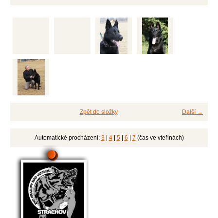
Zpět do složky
Další →
Automatické procházení:
3
|
4
|
5
|
6
|
7
(čas ve vteřinách)