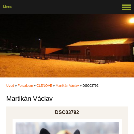
Menu
Úvod
»
Fotoalbum
»
ČLENOVÉ
»
Martikán Václav
»
DSC03792
Martikán Václav
DSC03792