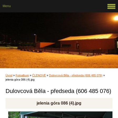
Menu
Úvod
»
Fotoalbum
»
ČLENOVÉ
»
Dulovcová Běla - předseda (606 485 076)
»
jelenia góra 086 (4).jpg
Dulovcová Běla - předseda (606 485 076)
jelenia góra 086 (4).jpg