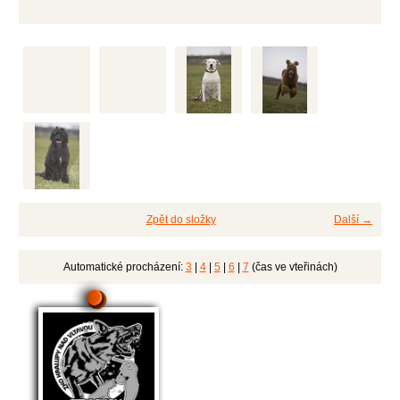
Zpět do složky
Další →
Automatické procházení:
3
|
4
|
5
|
6
|
7
(čas ve vteřinách)