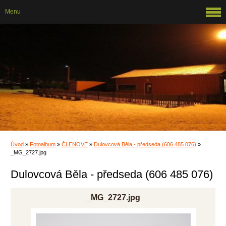
Menu
Úvod
»
Fotoalbum
»
ČLENOVÉ
»
Dulovcová Běla - předseda (606 485 076)
»
_MG_2727.jpg
Dulovcová Běla - předseda (606 485 076)
_MG_2727.jpg