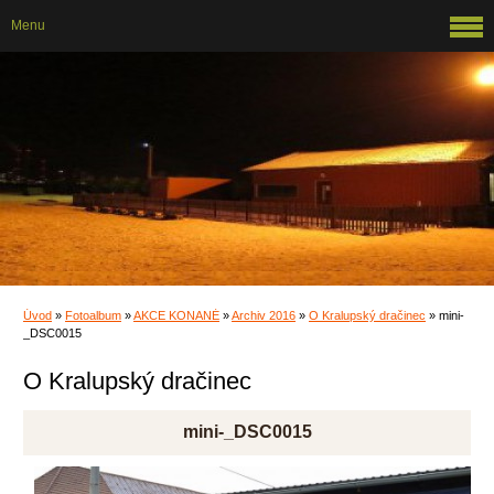
Menu
Úvod
»
Fotoalbum
»
AKCE KONANÉ
»
Archiv 2016
»
O Kralupský dračinec
»
mini-
_DSC0015
O Kralupský dračinec
mini-_DSC0015