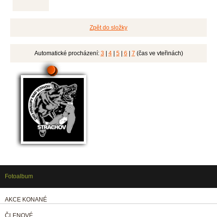
Zpět do složky
Automatické procházení:
3
|
4
|
5
|
6
|
7
(čas ve vteřinách)
Fotoalbum
AKCE KONANÉ
ČLENOVÉ