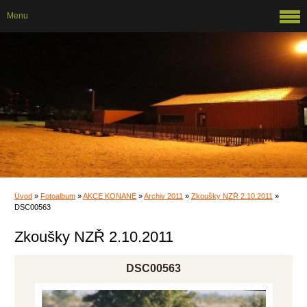
Menu
Úvod
»
Fotoalbum
»
AKCE KONANÉ
»
Archiv 2011
»
Zkoušky NZŘ 2.10.2011
»
DSC00563
Zkoušky NZŘ 2.10.2011
DSC00563