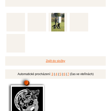
Zpět do složky
Automatické procházení:
3
|
4
|
5
|
6
|
7
(čas ve vteřinách)