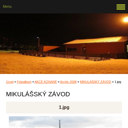
Menu
Úvod
»
Fotoalbum
»
AKCE KONANÉ
»
Archiv 2008
»
MIKULÁŠSKÝ ZÁVOD
»
1.jpg
MIKULÁŠSKÝ ZÁVOD
1.jpg