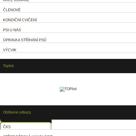
ČLENOVÉ
KONDIČNÍ CVIČENÍ
PSI U NÁS
ÚPRAVA A STŘÍHÁNÍ PSŮ
VÝCVIK
Toplist
Oblíbené odkazy
ČKS