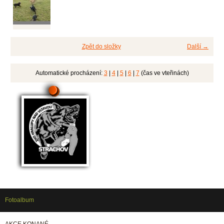
Zpět do složky
Další →
Automatické procházení:
3
|
4
|
5
|
6
|
7
(čas ve vteřinách)
Fotoalbum
AKCE KONANÉ