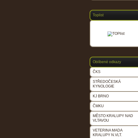
Toplist
Oblíbené odkazy
ČKS
STŘEDOČESKÁ
KYNOLOGIE
KJ BRNO
ČMKU
MĚSTO KRALUPY NAD
VLTAVOU
VETERINA MADA
KRALUPY N.VLT.