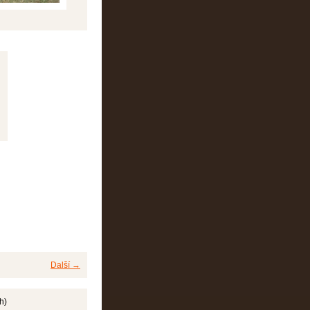
Další →
h)