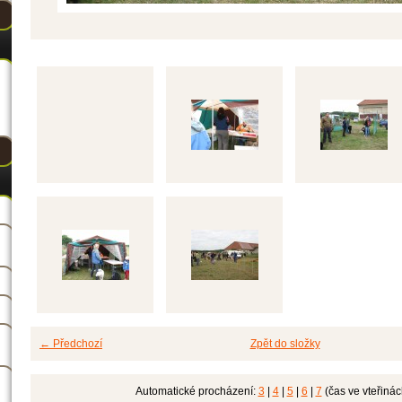
← Předchozí
Zpět do složky
Automatické procházení:
3
|
4
|
5
|
6
|
7
(čas ve vteřinác