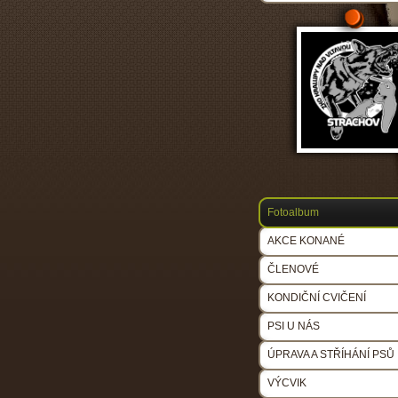
Fotoalbum
AKCE KONANÉ
ČLENOVÉ
KONDIČNÍ CVIČENÍ
PSI U NÁS
ÚPRAVA A STŘÍHÁNÍ PSŮ
VÝCVIK