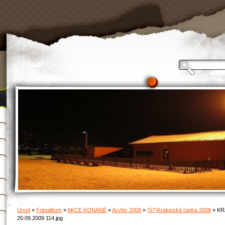
Úvod
»
Fotoalbum
»
AKCE KONANÉ
»
Archiv 2008
»
(57)Kralupská ťapka 2008
»
KR
20.09.2009 114.jpg