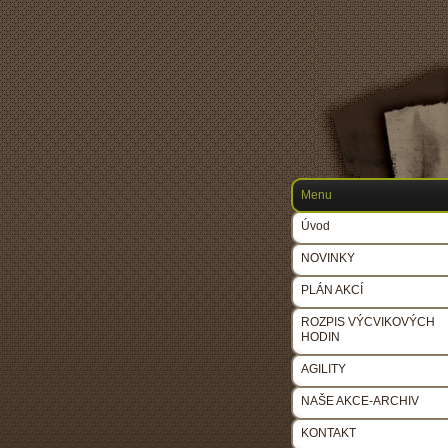
Menu
Úvod
NOVINKY
PLÁN AKCÍ
ROZPIS VÝCVIKOVÝCH
HODIN
AGILITY
NAŠE AKCE-ARCHIV
KONTAKT