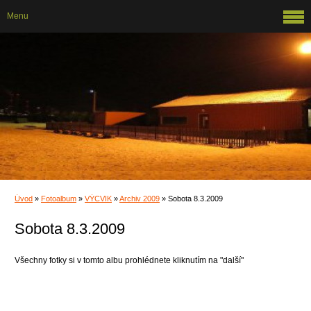
Menu
Úvod
»
Fotoalbum
»
VÝCVIK
»
Archiv 2009
»
Sobota 8.3.2009
Sobota 8.3.2009
Všechny fotky si v tomto albu prohlédnete kliknutím na "další"